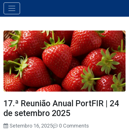
Saltar para o conteúdo
Navegação principal
17.ª Reunião Anual PortFIR | 24
de setembro 2025
Setembro 16, 2025
0 Comments