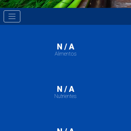
Saltar para o conteúdo
Navegação principal
N / A
Alimentos
N / A
Nutrientes