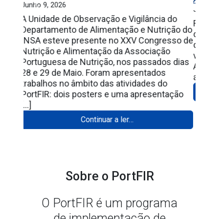
Junho 1, 2026
Foi lançado há 20 anos o livro da nova Tabela
da Composição de Alimentos! Foi no dia 29
de Maio de 2006 que foi lançada a nova
versão em livro da Tabela da Composição de
Alimentos. Foi também nessa data que foi
apresentado embrião do que viria a ser o […]
from 20 anos da nova T
Continuar a ler…
Sobre o PortFIR
O PortFIR é um programa
de implementação de
redes de excelência